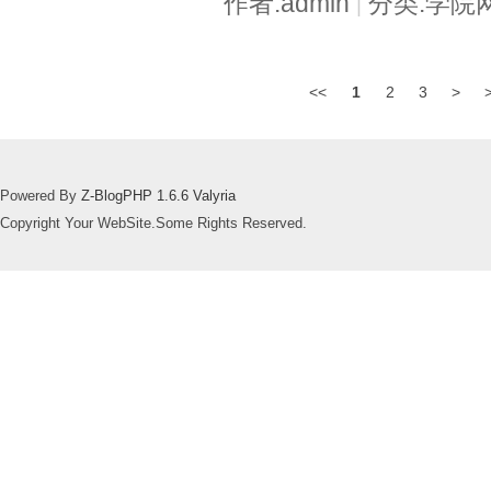
作者:admin
分类:学院
|
<<
1
2
3
>
Powered By
Z-BlogPHP 1.6.6 Valyria
Copyright Your WebSite.Some Rights Reserved.