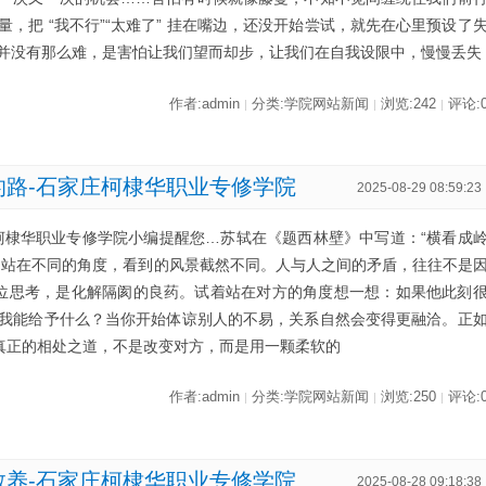
，把 “我不行”“太难了” 挂在嘴边，还没开始尝试，就先在心里预设了
并没有那么难，是害怕让我们望而却步，让我们在自我设限中，慢慢丢失
作者:admin
分类:学院网站新闻
浏览:242
评论:
|
|
|
的路-石家庄柯棣华职业专修学院
2025-08-29 08:59:23
柯棣华职业专修学院小编提醒您…苏轼在《题西林壁》中写道：“横看成
，站在不同的角度，看到的风景截然不同。人与人之间的矛盾，往往不是
位思考，是化解隔阂的良药。试着站在对方的角度想一想：如果他此刻
我能给予什么？当你开始体谅别人的不易，关系自然会变得更融洽。正
”真正的相处之道，不是改变对方，而是用一颗柔软的
作者:admin
分类:学院网站新闻
浏览:250
评论:
|
|
|
教养-石家庄柯棣华职业专修学院
2025-08-28 09:18:38