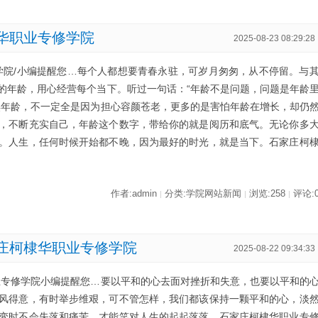
华职业专修学院
2025-08-23 08:29:28
学院/小编提醒您…每个人都想要青春永驻，可岁月匆匆，从不停留。与
的年龄，用心经营每个当下。听过一句话：“年龄不是问题，问题是年龄
惧年龄，不一定全是因为担心容颜苍老，更多的是害怕年龄在增长，却仍
，不断充实自己，年龄这个数字，带给你的就是阅历和底气。无论你多
。人生，任何时候开始都不晚，因为最好的时光，就是当下。石家庄柯
作者:admin
分类:学院网站新闻
浏览:258
评论:
|
|
|
庄柯棣华职业专修学院
2025-08-22 09:34:33
业专修学院小编提醒您…要以平和的心去面对挫折和失意，也要以平和的
风得意，有时举步维艰，可不管怎样，我们都该保持一颗平和的心，淡
变时不会失落和痛苦，才能笑对人生的起起落落。石家庄柯棣华职业专