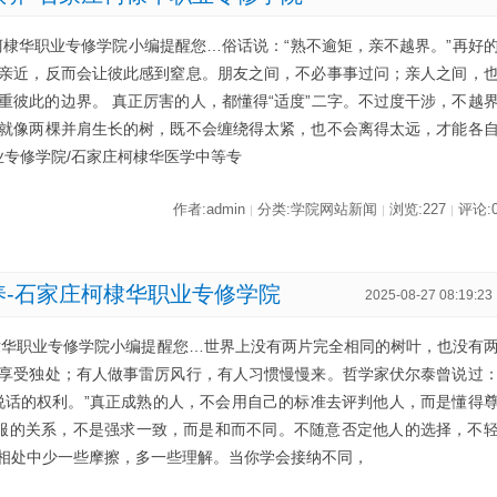
柯棣华职业专修学院小编提醒您…俗话说：“熟不逾矩，亲不越界。”再好
亲近，反而会让彼此感到窒息。朋友之间，不必事事过问；亲人之间，
重彼此的边界。 真正厉害的人，都懂得“适度”二字。不过度干涉，不越
就像两棵并肩生长的树，既不会缠绕得太紧，也不会离得太远，才能各
业专修学院/石家庄柯棣华医学中等专
作者:admin
分类:学院网站新闻
浏览:227
评论:
|
|
|
养-石家庄柯棣华职业专修学院
2025-08-27 08:19:23
棣华职业专修学院小编提醒您…世界上没有两片完全相同的树叶，也没有
享受独处；有人做事雷厉风行，有人习惯慢慢来。哲学家伏尔泰曾说过
说话的权利。”真正成熟的人，不会用自己的标准去评判他人，而是懂得
服的关系，不是强求一致，而是和而不同。不随意否定他人的选择，不
相处中少一些摩擦，多一些理解。当你学会接纳不同，