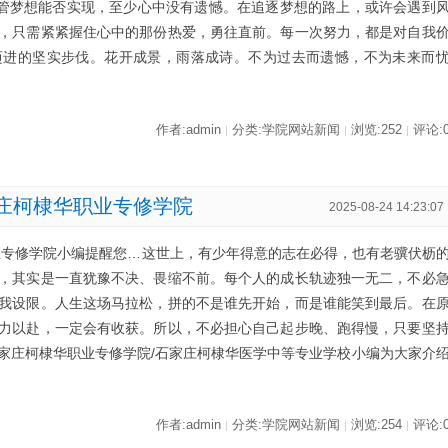
不管梦想能否实现，至少心中没有遗憾。在追逐梦想的路上，或许会遇到
，只需紧紧握住心中的那份热爱，勇往直前。每一次努力，都是对自我
迈进的坚实步伐。花开成景，雨落成诗。不为过去而遗憾，不为未来而
作者:admin
分类:学院网站新闻
浏览:252
评论:
|
|
|
庄柯棣华职业专修学院
2025-08-24 14:23:07
业专修学院小编提醒您…这世上，有少年得意的志在必得，也有老骥伏枥
，其实是一直犹豫不决、畏缩不前。每个人的成长轨迹独一无二，不必
我设限。人生这场马拉松，拼的不是谁先开始，而是谁能笑到最后。在
力以赴，一定会有收获。所以，不必担心自己起步晚、跑得慢，只要坚
家庄柯棣华职业专修学院/石家庄柯棣华医学中等专业学校小编为大家介
作者:admin
分类:学院网站新闻
浏览:254
评论:
|
|
|